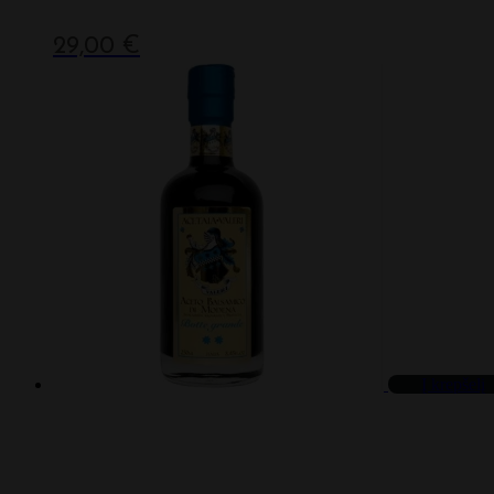
29,00
€
Į krepšelį