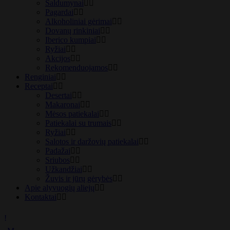
Saldumynai
Pagardai
Alkoholiniai gėrimai
Dovanų rinkiniai
Iberico kumpiai
Ryžiai
Akcijos
Rekomenduojamos
Renginiai
Receptai
Desertai
Makaronai
Mėsos patiekalai
Patiekalai su trumais
Ryžiai
Salotos ir daržovių patiekalai
Padažai
Sriubos
Užkandžiai
Žuvis ir jūrų gėrybės
Apie alyvuogių aliejų
Kontaktai