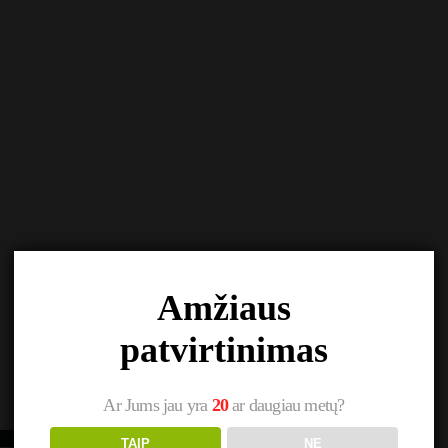
Amžiaus
patvirtinimas
Ar Jums jau yra
20
ar daugiau metų?
TAIP
NE