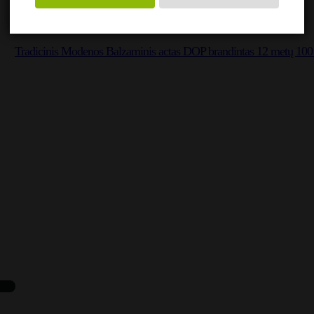
Tradicinis Modenos Balzaminis actas DOP brandintas 12 metų 100