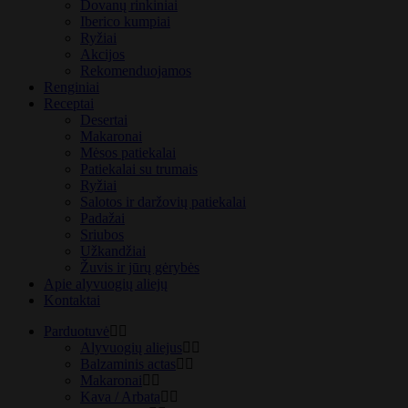
Dovanų rinkiniai
Iberico kumpiai
Ryžiai
Akcijos
Rekomenduojamos
Renginiai
Receptai
Desertai
Makaronai
Mėsos patiekalai
Patiekalai su trumais
Ryžiai
Salotos ir daržovių patiekalai
Padažai
Sriubos
Užkandžiai
Žuvis ir jūrų gėrybės
Apie alyvuogių aliejų
Kontaktai
Parduotuvė
Alyvuogių aliejus
Balzaminis actas
Makaronai
Kava / Arbata