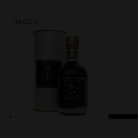
34,00
€
Į krepšelį