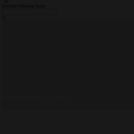
Įveskite ieškomą frazę:
Balzaminis actas