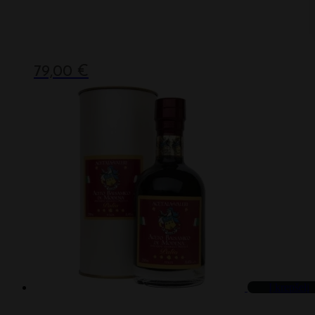
79,00
€
Į krepšelį