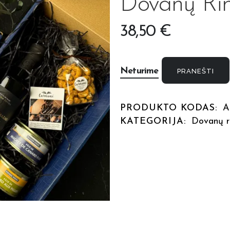
Dovanų Rink
38,50
€
Neturime
PRANEŠTI
PRODUKTO KODAS:
A
KATEGORIJA:
Dovanų ri