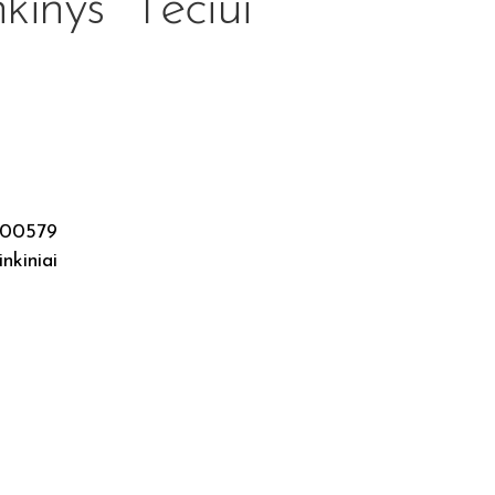
inys “Tėčiui”
00579
nkiniai