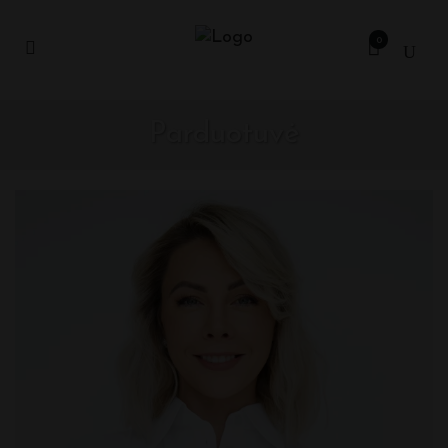
0
Parduotuvė