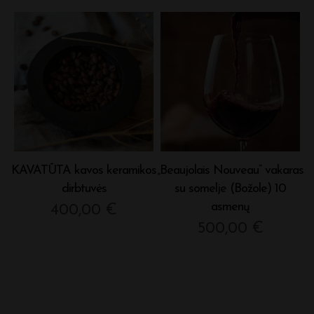
KAVATŪTA kavos keramikos
„Beaujolais Nouveau“ vakaras
dirbtuvės
su somelje (Božole) 10
asmenų
400,00
€
500,00
€