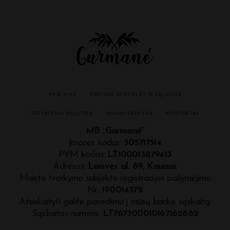
APIE MUS
PIRKIMO TAISYKLĖS IR SĄLYGOS
PRIVATUMO POLITIKA
MANO PASKYRA
KONTAKTAI
MB „Gurmanė”
Įmonės kodas:
305717514
PVM kodas:
LT100013879413
Adresas:
Laisvės al. 89, Kaunas
Maisto tvarkymo subjekto registracijos pažymėjimo
Nr.:
190014372
Atsiskaityti galite pavedimu į mūsų banko sąskaitą:
Sąskaitos numeris:
LT767300010167162862