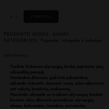
Ekologiškos
Į KREPŠELĮ
džiovintos
alyvuogės
PRODUKTO KODAS:
A00693
KATEGORIJOS:
Pagardai
,
užtepėlės ir bakalėja
quantity
APRAŠYMAS
Traškūs Kalamon alyvuogių žiedai paįvairins jūsų
užkandžių pasaulį.
Natūraliai džiovinti, gali būti pikantiškas
užkandis
tinkantis skanauti vieną arba užbarstyti
ant salotų, brusketų, makaronų.
Nuostabi užtepėlė su traškiais alyvuogių žiedais:
kietasis sūris, džiovinti pomidorai, alyvuogių
aliejus, balzaminis, česnakas, petražolės,