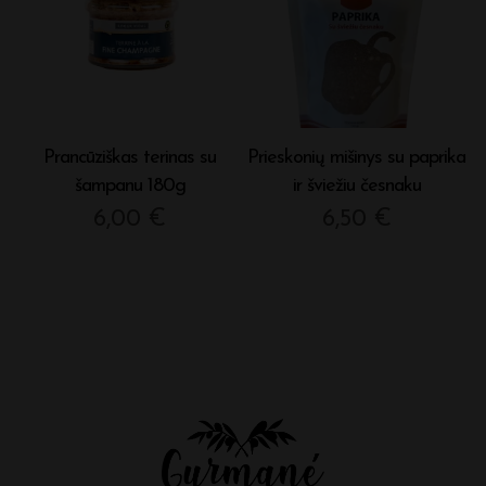
Prancūziškas terinas su
Prieskonių mišinys su paprika
šampanu 180g
ir šviežiu česnaku
6,00
€
6,50
€