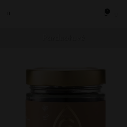
0
Parduotuvė