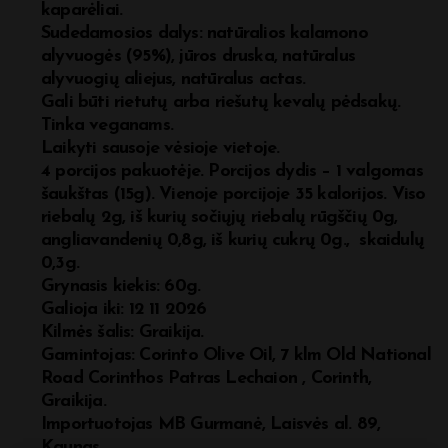
kaparėliai.
Sudedamosios dalys: natūralios kalamono
alyvuogės (95%), jūros druska, natūralus
alyvuogių aliejus, natūralus actas.
Gali būti rietutų arba riešutų kevalų pėdsakų.
Tinka veganams.
Laikyti sausoje vėsioje vietoje.
4 porcijos pakuotėje. Porcijos dydis – 1 valgomas
šaukštas (15g). Vienoje porcijoje 35 kalorijos. Viso
riebalų 2g, iš kurių sočiųjų riebalų rūgščių 0g,
angliavandenių 0,8g, iš kurių cukrų 0g., skaidulų
0,3g.
Grynasis kiekis: 60g.
Galioja iki: 12 11 2026
Kilmės šalis: Graikija.
Gamintojas: Corinto Olive Oil, 7 klm Old National
Road Corinthos Patras Lechaion , Corinth,
Graikija.
Importuotojas MB Gurmanė, Laisvės al. 89,
Kaunas.