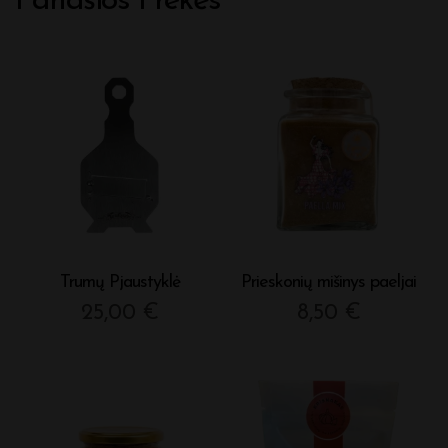
Panašios Prekės
Trumų Pjaustyklė
Prieskonių mišinys paeljai
25,00
€
8,50
€