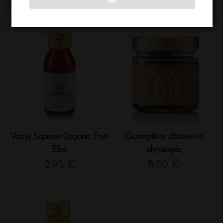
NE
Vaisių Sapinca Organic Fruit
Ekologiškos džiovintos
Elixir
alyvuogės
2,95
€
8,50
€