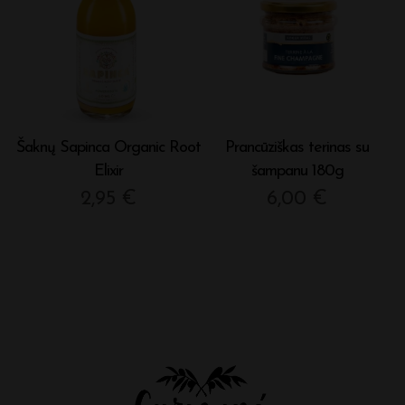
Šaknų Sapinca Organic Root
Prancūziškas terinas su
Elixir
šampanu 180g
2,95
€
6,00
€