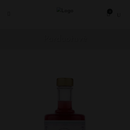
0
Parduotuvė