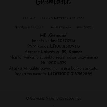
APIE MUS
PIRKIMO TAISYKLĖS IR SĄLYGOS
PRIVATUMO POLITIKA
MANO PASKYRA
KONTAKTAI
MB „Gurmanė”
Įmonės kodas:
305717514
PVM kodas:
LT100013879413
Adresas:
Laisvės al. 89, Kaunas
Maisto tvarkymo subjekto registracijos pažymėjimo
Nr.:
190014372
Atsiskaityti galite pavedimu į mūsų banko sąskaitą:
Sąskaitos numeris:
LT767300010167162862
©
Gurmanė
.
Visos teisės saugomos.
.