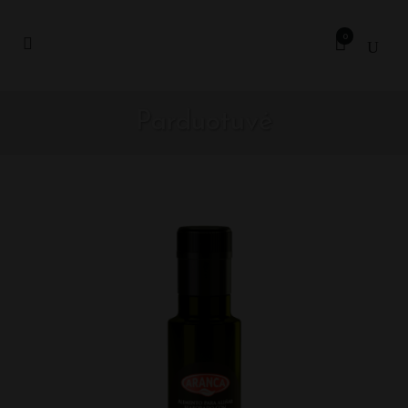
0
Parduotuvė