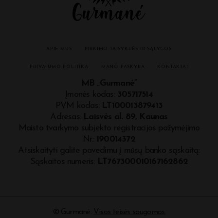
APIE MUS
PIRKIMO TAISYKLĖS IR SĄLYGOS
PRIVATUMO POLITIKA
MANO PASKYRA
KONTAKTAI
MB „Gurmanė”
Įmonės kodas:
305717514
PVM kodas:
LT100013879413
Adresas:
Laisvės al. 89, Kaunas
Maisto tvarkymo subjekto registracijos pažymėjimo
Nr.:
190014372
Atsiskaityti galite pavedimu į mūsų banko sąskaitą:
Sąskaitos numeris:
LT767300010167162862
©
Gurmanė
.
Visos teisės saugomos.