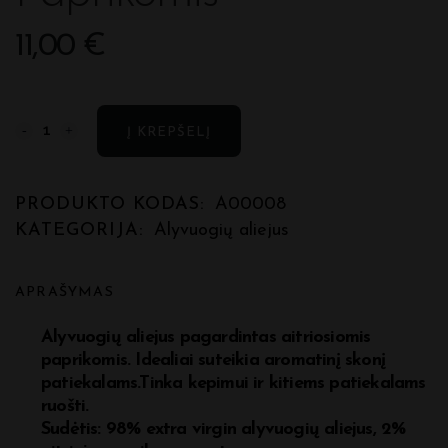
11,00
€
Alyvuogių
Į KREPŠELĮ
aliejus
su
PRODUKTO KODAS:
A00008
KATEGORIJA:
Alyvuogių aliejus
aitriosiomis
paprikomis
APRAŠYMAS
quantity
Alyvuogių aliejus pagardintas aitriosiomis
paprikomis. Idealiai suteikia aromatinį skonį
patiekalams.Tinka kepimui ir kitiems patiekalams
ruošti.
Sudėtis: 98% extra virgin alyvuogių aliejus, 2%