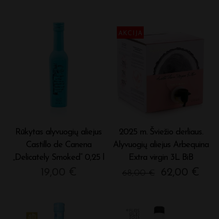
AKCIJA
Rūkytas alyvuogių aliejus
2025 m. Šviežio derliaus.
Castillo de Canena
Alyvuogių aliejus Arbequina
„Delicately Smoked“ 0,25 l
Extra virgin 3L BiB
Original
Cur
19,00
€
62,00
€
68,00
€
price
pric
was:
is:
68,00 €.
62,0