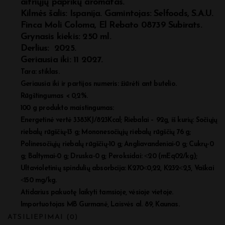
aitriųjų paprikų aromatas.
Kilmės šalis: Ispanija. Gamintojas: Selfoods, S.A.U.
Finca Moli Coloma, El Rebato 08739 Subirats.
Grynasis kiekis: 250 ml.
Derlius: 2025.
Geriausia iki: 11 2027.
Tara:
stiklas.
Geriausia iki ir partijos numeris:
žiūrėti ant butelio.
Rūgštingumas
< 0,2%.
100 g produkto maistingumas:
Energetinė vertė 3383KJ/823Kcal; Riebalai – 92g, iš kurių: Sočiųjų
riebalų rūgščių-13 g; Mononesočiųjų riebalų rūgščių 76 g;
Polinesočiųjų riebalų rūgščių-10 g; Angliavandeniai-0 g; Cukrų-0
g; Baltymai-0 g; Druska-0 g; Peroksidai:
˂
20 (mEq02/kg);
Ultavioletinių spindulių absorbcija: K270
˂
0,22, K232
˂
2,5, Vaškai
˂
150 mg/kg.
Atidarius pakuotę laikyti tamsioje, vėsioje vietoje.
Importuotojas
MB Gurmanė, Laisvės al. 89, Kaunas.
ATSILIEPIMAI (0)