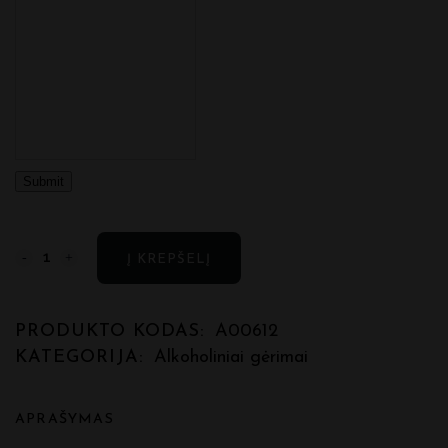
Submit
Baltas
Į KREPŠELĮ
vynas
PETIT
PRODUKTO KODAS:
A00612
KATEGORIJA:
Alkoholiniai gėrimai
CHABLIS
quantity
APRAŠYMAS