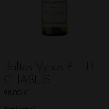
Baltas Vynas PETIT
CHABLIS
28,00
€
Name
(required)