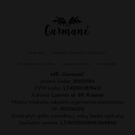
APIE MUS
PIRKIMO TAISYKLĖS IR SĄLYGOS
PRIVATUMO POLITIKA
MANO PASKYRA
KONTAKTAI
MB „Gurmanė”
Įmonės kodas:
305717514
PVM kodas:
LT100013879413
Adresas:
Laisvės al. 89, Kaunas
Maisto tvarkymo subjekto registracijos pažymėjimo
Nr.:
190014372
Atsiskaityti galite pavedimu į mūsų banko sąskaitą:
Sąskaitos numeris:
LT767300010167162862