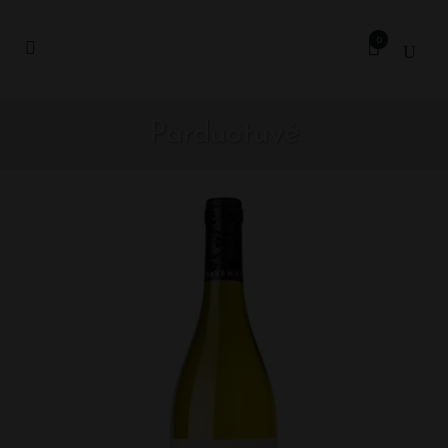
0
Parduotuvė