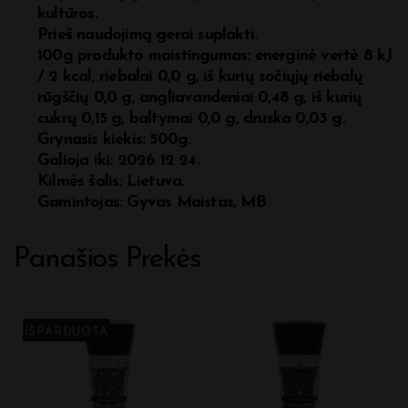
kultūros.
Prieš naudojimą gerai suplakti.
100g produkto maistingumas: energinė vertė 8 kJ
/ 2 kcal, riebalai 0,0 g, iš kurių sočiųjų riebalų
rūgščių 0,0 g, angliavandeniai 0,48 g, iš kurių
cukrų 0,15 g, baltymai 0,0 g, druska 0,03 g.
Grynasis kiekis: 500g.
Galioja iki: 2026 12 24.
Kilmės šalis: Lietuva.
Gamintojas: Gyvas Maistas, MB
Panašios Prekės