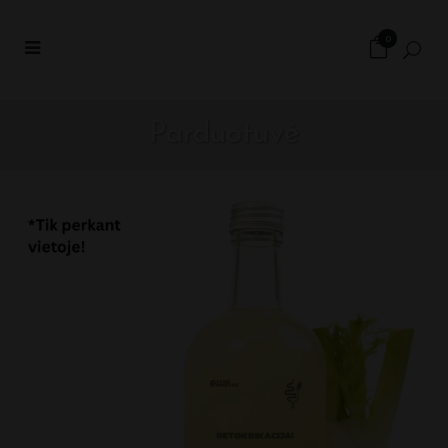
0
Parduotuvė