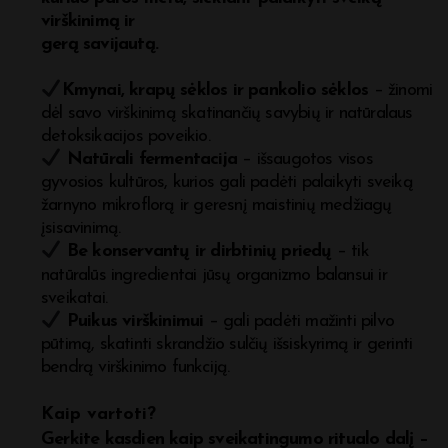
virškinimą ir
gerą savijautą.
Kmynai, krapų sėklos ir pankolio sėklos
– žinomi
dėl savo virškinimą skatinančių savybių ir natūralaus
detoksikacijos poveikio.
Natūrali fermentacija
– išsaugotos visos
gyvosios kultūros, kurios gali padėti palaikyti sveiką
žarnyno mikroflorą ir geresnį maistinių medžiagų
įsisavinimą.
Be konservantų ir dirbtinių priedų
– tik
natūralūs ingredientai jūsų organizmo balansui ir
sveikatai.
Puikus virškinimui
– gali padėti mažinti pilvo
pūtimą, skatinti skrandžio sulčių išsiskyrimą ir gerinti
bendrą virškinimo funkciją.
Kaip vartoti?
Gerkite kasdien kaip sveikatingumo ritualo dalį –