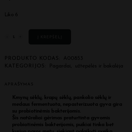
Liko 6
Fermentuotas
Į KREPŠELĮ
probiotinis
gėrimas
PRODUKTO KODAS:
A00853
KATEGORIJOS:
Pagardai
,
užtepėlės ir bakalėja
"Detoksikacijai"
quantity
APRAŠYMAS
Kmynų sėklų, krapų sėklų, pankolio sėklų ir
medaus fermentuota, nepasterizuota gyva gira
su
probiotinėmis bakterijomis.
Šis natūraliai gėrimas praturtinta gyvomis
probiotinėmis bakterijomis, puikiai tinka bet
kuriuo paros metu, siekiant palaikyti sveiką