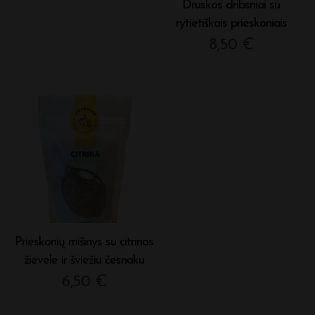
Druskos dribsniai su
rytietiškais prieskoniais
8,50
€
Prieskonių mišinys su citrinos
žievele ir šviežiu česnaku
6,50
€