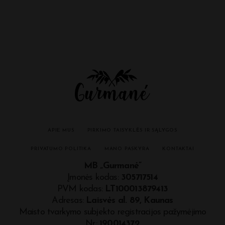
APIE MUS
PIRKIMO TAISYKLĖS IR SĄLYGOS
PRIVATUMO POLITIKA
MANO PASKYRA
KONTAKTAI
MB „Gurmanė”
Įmonės kodas:
305717514
PVM kodas:
LT100013879413
Adresas:
Laisvės al. 89, Kaunas
Maisto tvarkymo subjekto registracijos pažymėjimo
Nr.:
190014372