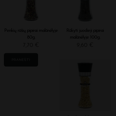
Penkių rūšių pipirai malūnėlyje
Rūkyti juodieji pipirai
80g.
malūnėlyje 100g.
7,70
€
9,60
€
PRANEŠTI