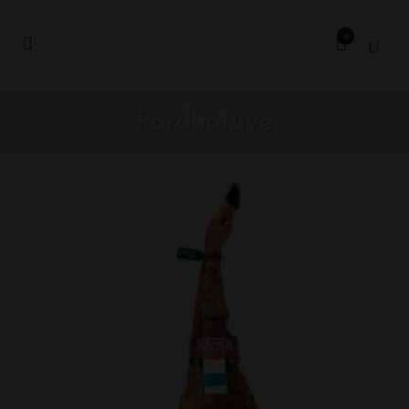
0
Parduotuvė