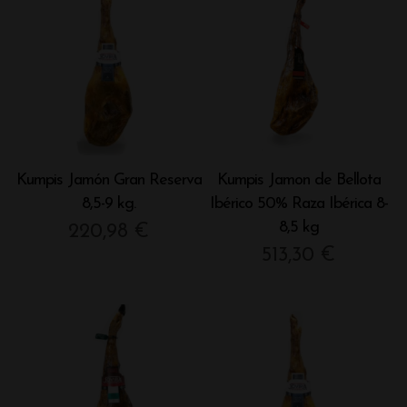
Kumpis Jamón Gran Reserva
Kumpis Jamon de Bellota
8,5-9 kg.
Ibérico 50% Raza Ibérica 8-
8,5 kg
220,98
€
513,30
€