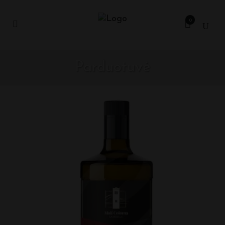
0
Parduotuvė