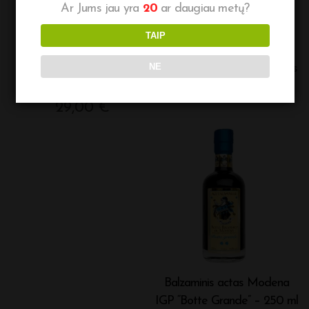
Ar Jums jau yra
20
ar daugiau metų?
TAIP
NE
Balzaminis actas Modena
Balzaminis kremas su figomis
IGP “Batteria” – 250 ml
8,95
€
29,00
€
Balzaminis actas Modena
IGP “Botte Grande” – 250 ml