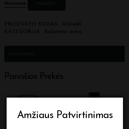
Neturime
PRANEŠTI
PRODUKTO KODAS:
A00448
KATEGORIJA:
Balzaminis actas
APRAŠYMAS
Panašios Prekės
Amžiaus Patvirtinimas