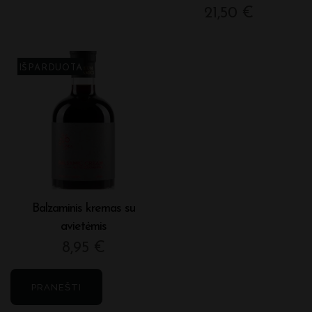
21,50
€
Balzaminis kremas su
avietėmis
8,95
€
PRANEŠTI