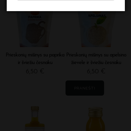
Prieskonių mišinys su paprika
Prieskonių mišinys su apelsino
ir šviežiu česnaku
žievele ir šviežiu česnaku
6,50
€
6,50
€
PRANEŠTI