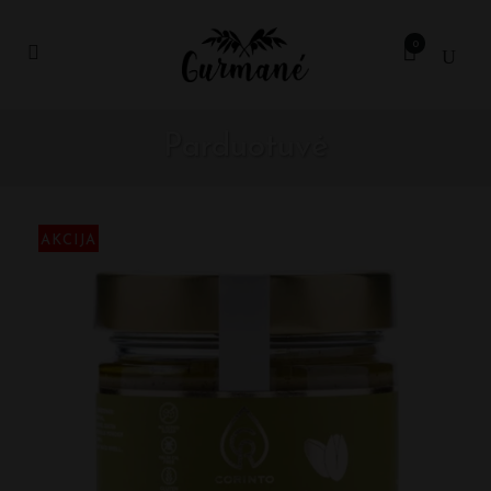
0
Parduotuvė
AKCIJA