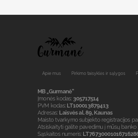
Apie mus
Pirkimo taisyklės ir sąlygos
P
MB „Gurmanė”
Įmonės kodas:
305717514
PVM kodas:
LT100013879413
Adresas:
Laisvės al. 89, Kaunas
Maisto tvarkymo subjekto registracijos p
Atsiskaityti galite pavedimu į mūsų banko 
Sąskaitos numeris:
LT7673000101671628