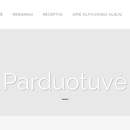
Ė
RENGINIAI
RECEPTAI
APIE ALYVUOGIŲ ALIEJŲ
Parduotuvė