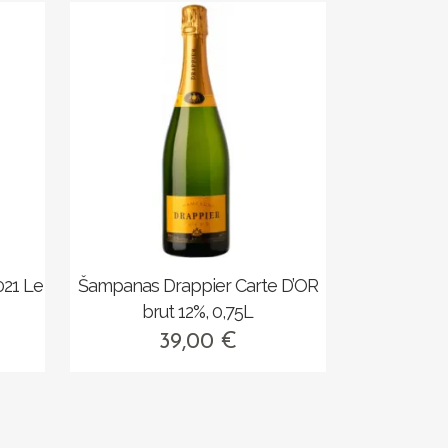
021 Le
Šampanas Drappier Carte D’OR
brut 12%, 0,75L
39,00
€