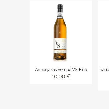
Armanjakas Sempé V.S. Fine
Raud
40,00
€