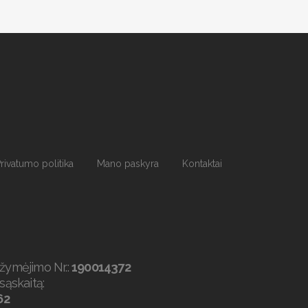
rivatumo politika
Mano paskyra
Kontaktai
ažymėjimo Nr.:
190014372
sąskaitą:
62