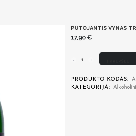
PUTOJANTIS VYNAS TR
17,90
€
Putojantis
Į KREPŠELĮ
vynas
PRODUKTO KODAS:
A
TRESORS
KATEGORIJA:
Alkoholin
De
Loire
Cremant
Brut