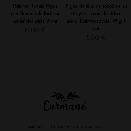
Rabitos Royale Figos
Figos pieniškame šokolade su
pieniškame šokolade su
sūdytos karamelės įdaru
karamelės įdaru 8 vnt
įdaru „Rabitos royale” 47 g 3
vnt
15,00
€
5,00
€
APIE MUS
PIRKIMO TAISYKLĖS IR SĄLYGOS