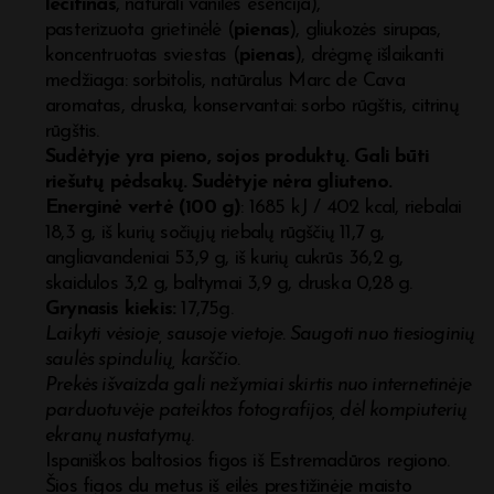
lecitinas
, naturali vanilės esencija),
pasterizuota grietinėlė (
pienas
), gliukozės sirupas,
koncentruotas sviestas (
pienas
), drėgmę išlaikanti
medžiaga: sorbitolis, natūralus Marc de Cava
aromatas, druska, konservantai: sorbo rūgštis, citrinų
rūgštis.
Sudėtyje yra pieno, sojos produktų. Gali būti
riešutų pėdsakų. Sudėtyje nėra gliuteno.
Energinė vertė (100 g)
: 1685 kJ / 402 kcal, riebalai
18,3 g, iš kurių sočiųjų riebalų rūgščių 11,7 g,
angliavandeniai 53,9 g, iš kurių cukrūs 36,2 g,
skaidulos 3,2 g, baltymai 3,9 g, druska 0,28 g.
Grynasis kiekis:
17,75g.
Laikyti vėsioje, sausoje vietoje. Saugoti nuo tiesioginių
saulės spindulių, karščio.
Prekės išvaizda gali nežymiai skirtis nuo internetinėje
parduotuvėje pateiktos fotografijos, dėl kompiuterių
ekranų nustatymų
.
Ispaniškos baltosios figos iš Estremadūros regiono.
Šios figos du metus iš eilės prestižinėje maisto