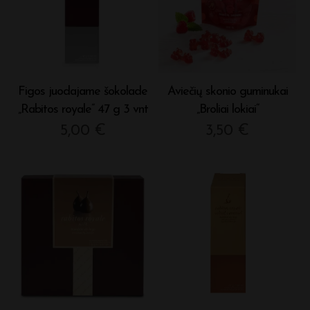
Figos juodajame šokolade
Aviečių skonio guminukai
„Rabitos royale” 47 g 3 vnt
„Broliai lokiai“
5,00
€
3,50
€