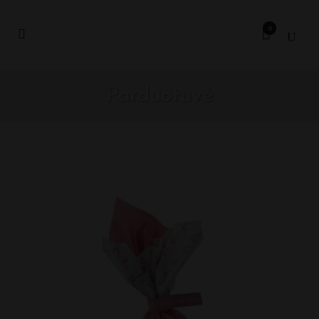
0
Parduotuvė