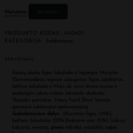
Neturime
PRANEŠTI
PRODUKTO KODAS:
A00627
KATEGORIJA:
Saldumynai
APRAŠYMAS
Rankų darbo figos šokolade iš Ispanijos. Mažytės
Ekstremadūros regione užaugintos figos, užpildytos
baltojo šokolado ir Marc de cava skonio kremu ir
padengtos plonu rožinio šokolado sluoksniu.
Niujorko parodoje „Fancy Food Show” laimėjo
geriausio saldumyno apdovanojimą.
Sudedamosios dalys:
džiovintos figos (45%),
baltasis šokoladas (22%)(kakavos min. 30%) (cukrus,
kakavos sviestas,
pieno
milteliai, emulsiklis:
sojos