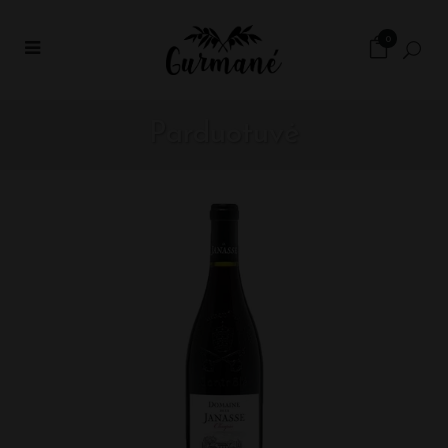
0
Parduotuvė