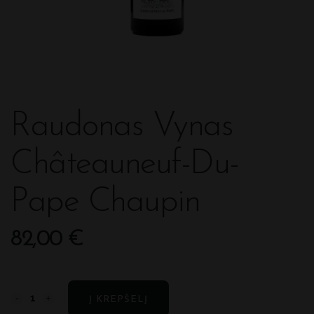
Raudonas Vynas
Châteauneuf-Du-
Pape Chaupin
82,00
€
Raudonas
Į KREPŠELĮ