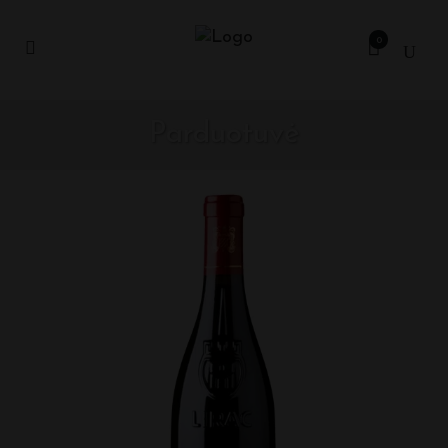
0
Parduotuvė