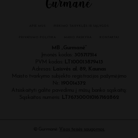
APIE MUS
PIRKIMO TAISYKLĖS IR SĄLYGOS
PRIVATUMO POLITIKA
MANO PASKYRA
KONTAKTAI
MB „Gurmanė”
Įmonės kodas:
305717514
PVM kodas:
LT100013879413
Adresas:
Laisvės al. 89, Kaunas
Maisto tvarkymo subjekto registracijos pažymėjimo
Nr.:
190014372
Atsiskaityti galite pavedimu į mūsų banko sąskaitą:
Sąskaitos numeris:
LT767300010167162862
©
Gurmanė
.
Visos teisės saugomos.
.