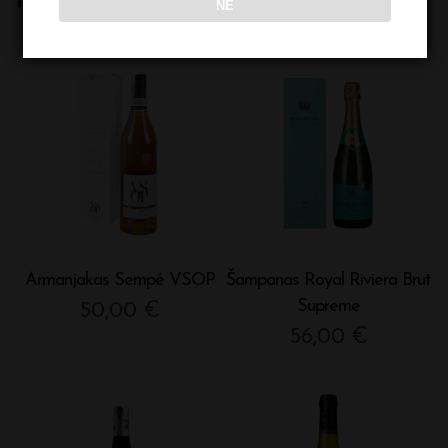
NE
quantity
Armanjakas Sempé VSOP
Šampanas Royal Riviera Brut
Supreme
50,00
€
56,00
€