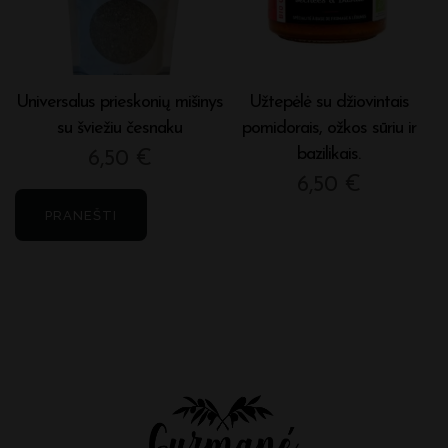
Universalus prieskonių mišinys
Užtepėlė su džiovintais
su šviežiu česnaku
pomidorais, ožkos sūriu ir
bazilikais.
6,50
€
6,50
€
PRANEŠTI