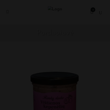
0
Parduotuvė