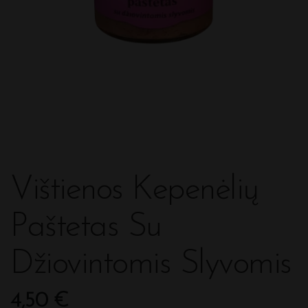
Vištienos Kepenėlių
Paštetas Su
Džiovintomis Slyvomis
4,50
€