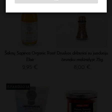
Šaknų Sapinca Organic Root
Druskos dribsniai su juoduoju
Elixir
česnaku malūnėlyje 75g.
2,95
€
8,00
€