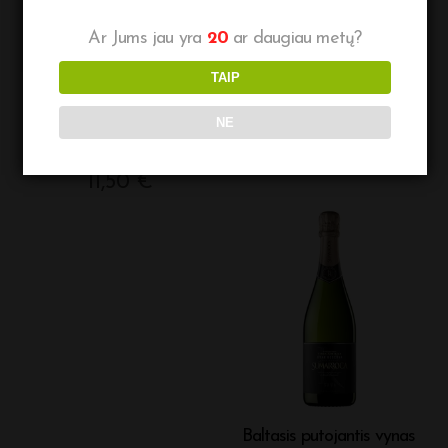
Ar Jums jau yra
20
ar daugiau metų?
TAIP
Putojantis sausas vynas
Baltas vynas Adega Ponte
NE
„Bottega Millesimato
da Barca Grande Escolha
spumante brut”
13,00
€
11,50
€
Baltasis putojantis vynas