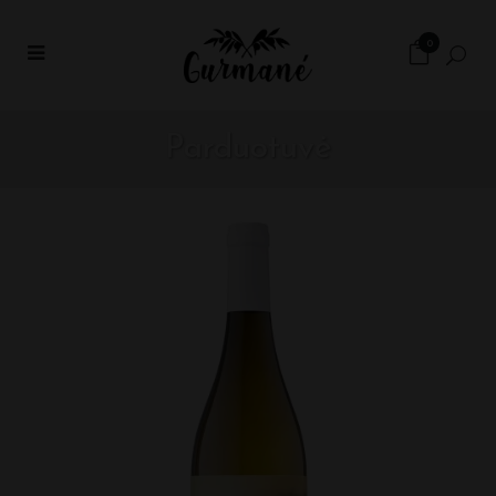
0
Parduotuvė