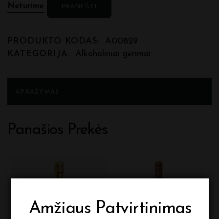
Neturime
PRANEŠTI
PRODUKTO KODAS:
A00829
KATEGORIJA:
Alkoholiniai gėrimai
APRAŠYMAS
Panašios Prekės
Amžiaus Patvirtinimas