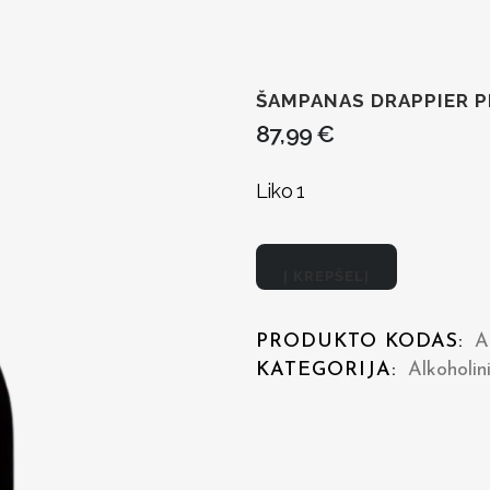
ŠAMPANAS DRAPPIER P
87,99
€
Liko 1
Šampanas
Į KREPŠELĮ
Drappier
PRODUKTO KODAS:
A
Pere
KATEGORIJA:
Alkoholin
Pinot
2020
quantity