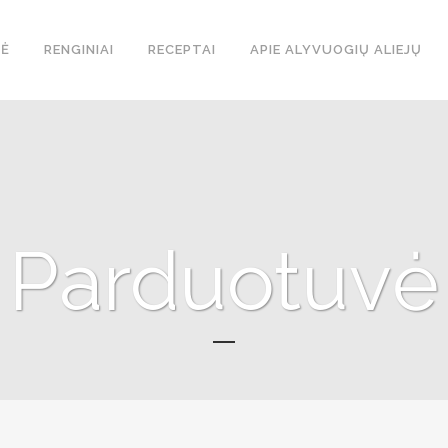
Ė
RENGINIAI
RECEPTAI
APIE ALYVUOGIŲ ALIEJŲ
Parduotuvė