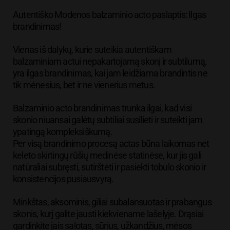
Autentiško Modenos balzaminio acto paslaptis: Ilgas
brandinimas!
Vienas iš dalykų, kurie suteikia autentiškam
balzaminiam actui nepakartojamą skonį ir subtilumą,
yra ilgas brandinimas, kai jam leidžiama brandintis ne
tik mėnesius, bet ir ne vienerius metus.
Balzaminio acto brandinimas trunka ilgai, kad visi
skonio niuansai galėtų subtiliai susilieti ir suteikti jam
ypatingą kompleksiškumą.
Per visą brandinimo procesą actas būna laikomas net
keleto skirtingų rūšių medinėse statinėse, kur jis gali
natūraliai subręsti, sutirštėti ir pasiekti tobulo skonio ir
konsistencijos pusiausvyrą.
Minkštas, aksominis, giliai subalansuotas ir prabangus
skonis, kurį galite jausti kiekviename lašelyje. Drąsiai
gardinkite jais salotas, sūrius, užkandžius, mėsos