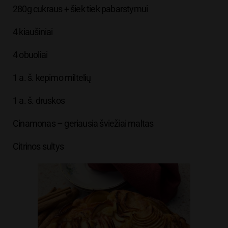
280g cukraus + šiek tiek pabarstymui
4 kiaušiniai
4 obuoliai
1 a. š. kepimo miltelių
1 a. š. druskos
Cinamonas – geriausia šviežiai maltas
Citrinos sultys