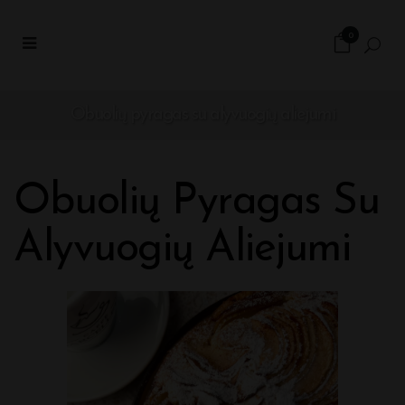
0
Obuolių pyragas su alyvuogių aliejumi
Obuolių Pyragas Su
Alyvuogių Aliejumi