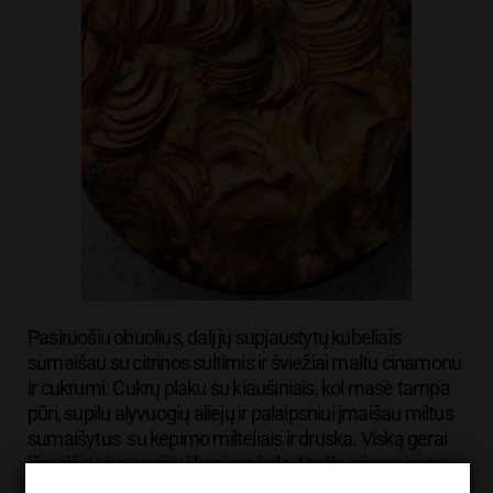
Pasiruošiu obuolius, dalį jų supjaustytų kubeliais
sumaišau su citrinos sultimis ir šviežiai maltu cinamonu
ir cukrumi. Cukrų plaku su kiaušiniais, kol masė tampa
pūri, supilu alyvuogių aliejų ir palaipsniui įmaišau miltus
sumaišytus su kepimo milteliais ir druska. Viską gerai
išmaišau ir suverčiu į kepimo indą. Į tešlą prismaigstau
paruoštus obuolius – tai suteikia pyragui daugiau