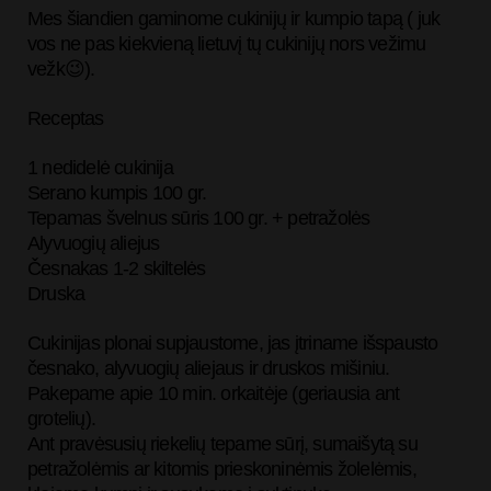
Mes šiandien gaminome cukinijų ir kumpio tapą ( juk
vos ne pas kiekvieną lietuvį tų cukinijų nors vežimu
vežk😉).
Receptas
1 nedidelė cukinija
Serano kumpis 100 gr.
Tepamas švelnus sūris 100 gr. + petražolės
Alyvuogių aliejus
Česnakas 1-2 skiltelės
Druska
Cukinijas plonai supjaustome, jas įtriname išspausto
česnako, alyvuogių aliejaus ir druskos mišiniu.
Pakepame apie 10 min. orkaitėje (geriausia ant
grotelių).
Ant pravėsusių riekelių tepame sūrį, sumaišytą su
petražolėmis ar kitomis prieskoninėmis žolelėmis,