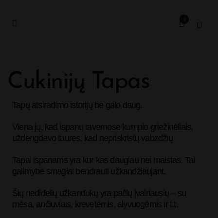
0
Cukinijų Tapas
Tapų atsiradimo istorijų be galo daug.
Viena jų, kad ispanų tavernose kumpio griežinėliais,
uždengdavo taures, kad nepriskristų vabzdžių
Tapai ispanams yra kur kas daugiau nei maistas. Tai
galimybė smagiai bendrauti užkandžiaujant.
Šių nedidelių užkandukų yra pačių įvairiausių – su
mėsa, ančiuviais, krevetėmis, alyvuogėmis ir t.t.